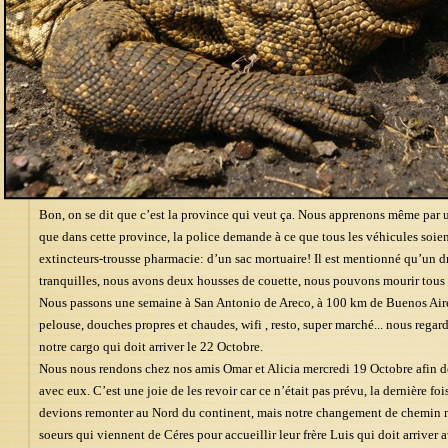
Bon, on se dit que c’est la province qui veut ça. Nous apprenons même par 
que dans cette province, la police demande à ce que tous les véhicules soien
extincteurs-trousse pharmacie: d’un sac mortuaire! Il est mentionné qu’un d
tranquilles, nous avons deux housses de couette, nous pouvons mourir tous
Nous passons une semaine à San Antonio de Areco, à 100 km de Buenos Aires
pelouse, douches propres et chaudes, wifi , resto, super marché... nous rega
notre cargo qui doit arriver le 22 Octobre.
Nous nous rendons chez nos amis Omar et Alicia mercredi 19 Octobre afin de
avec eux. C’est une joie de les revoir car ce n’était pas prévu, la dernière fo
devions remonter au Nord du continent, mais notre changement de chemin no
soeurs qui viennent de Céres pour accueillir leur frère Luis qui doit arriver a