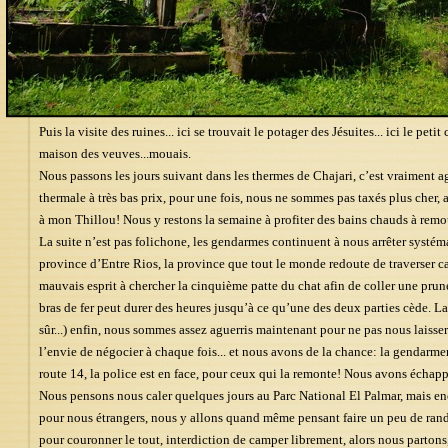
Puis la visite des ruines... ici se trouvait le potager des Jésuites... ici le petit 
maison des veuves...mouais.
Nous passons les jours suivant dans les thermes de Chajari, c’est vraiment a
thermale à très bas prix, pour une fois, nous ne sommes pas taxés plus cher, au
à mon Thillou! Nous y restons la semaine à profiter des bains chauds à remous
La suite n’est pas folichone, les gendarmes continuent à nous arrêter syst
province d’Entre Rios, la province que tout le monde redoute de traverser car
mauvais esprit à chercher la cinquième patte du chat afin de coller une prune
bras de fer peut durer des heures jusqu’à ce qu’une des deux parties cède. La
sûr...) enfin, nous sommes assez aguerris maintenant pour ne pas nous laisser
l’envie de négocier à chaque fois... et nous avons de la chance: la gendarme
route 14, la police est en face, pour ceux qui la remonte! Nous avons échappé 
Nous pensons nous caler quelques jours au Parc National El Palmar, mais enc
pour nous étrangers, nous y allons quand même pensant faire un peu de rando
pour couronner le tout, interdiction de camper librement, alors nous partons,