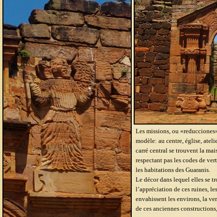
Les missions, ou «reducciones»
modèle: au centre, église, ateli
carré central se trouvent la m
respectant pas les codes de vertu
les habitations des Guaranis.
Le décor dans lequel elles se 
l’appréciation de ces ruines, le
envahissent les environs, la ve
de ces anciennes constructions,