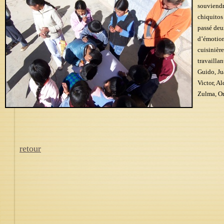
souviendr
chiquitos
passé deu
d’émotion
cuisinière
travailla
Guido, Ju
Victor, A
Zulma, Orl
retour